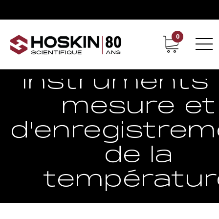
0
Support
Carrières chez Hoskin
Instruments
mesure et
d'enregistrem
de la
températur