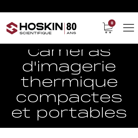
0
Support
Carrières chez Hoskin
Caméras
d'imagerie
thermique
compactes
et portables