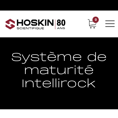
0
Support
Carrières chez Hoskin
Système de
maturité
Intellirock