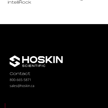
intelliRock
Contact
800-665-5871
sales@hoskin.ca