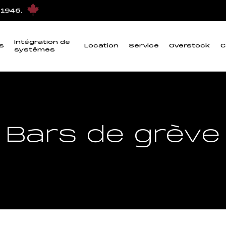
 1946.
Intégration de
s
Location
Service
Overstock
C
systèmes
Bars de grève