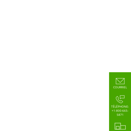
COURRIEL
TÉLÉPHONE:
+1-800-665-
5871