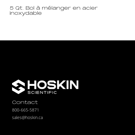
5 Qt. Bol à mélanger en acier
inoxydable
Contact
800-665-5871
sales@hoskin.ca