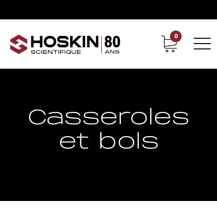
0
Support
Carrières chez Hoskin
Casseroles
et bols