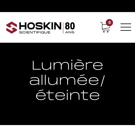
0
Support
Carrières chez Hoskin
Lumière
allumée/
éteinte