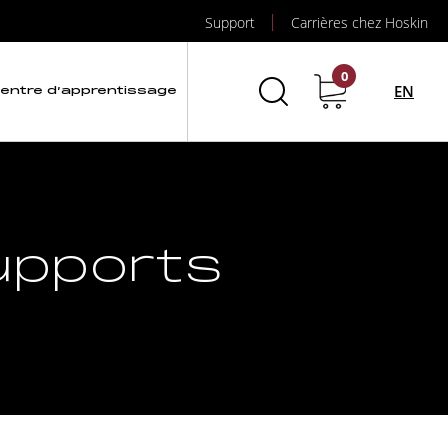
Support
Carrières chez Hoskin
0
EN
entre d’apprentissage
upports