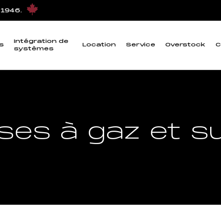
 1946.
Intégration de
s
Location
Service
Overstock
C
systèmes
ses à gaz et s