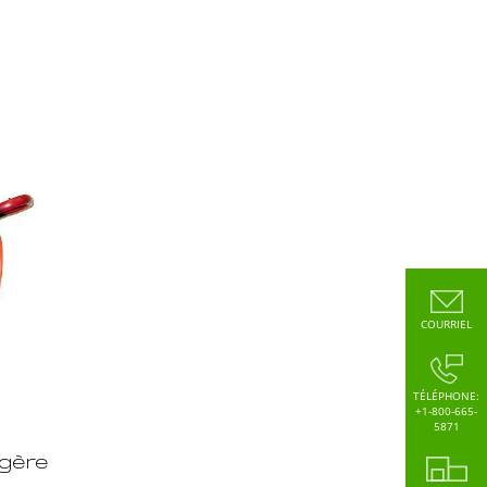
COURRIEL
TÉLÉPHONE:
+1-800-665-
5871
égère