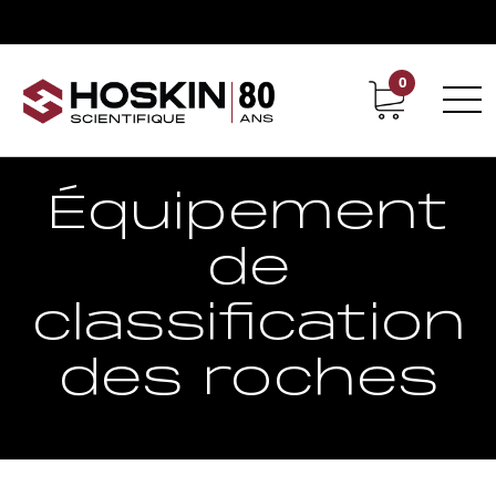
0
Support
Carrières chez Hoskin
Équipement
de
classification
des roches